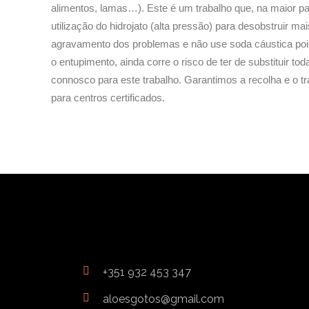
alimentos, lamas…). Este é um trabalho que, na maior pa
utilização do hidrojato (alta pressão) para desobstruir ma
agravamento dos problemas e não use soda cáustica pois
o entupimento, ainda corre o risco de ter de substituir tod
connosco para este trabalho. Garantimos a recolha e o t
para centros certificados.
+351 932 453 347
aloesgotos@gmail.com