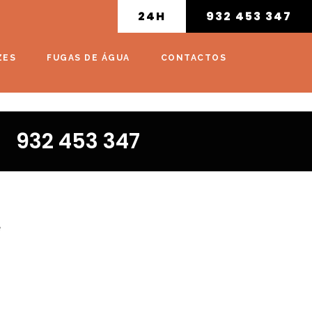
24H
932 453 347
ZES
FUGAS DE ÁGUA
CONTACTOS
932 453 347