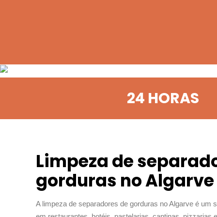
24 HORAS
Limpeza de separado
gorduras no Algarve
A limpeza de separadores de gorduras no Algarve é um s
em restaurantes, hotéis, pastelarias, cantinas, pizzarias e