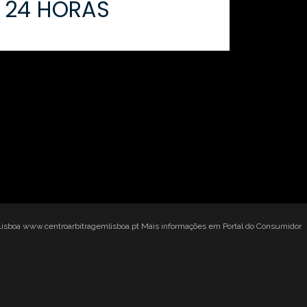
24 HORAS
Lisboa
www.centroarbitragemlisboa.pt
Mais informações em Portal do Consumidor