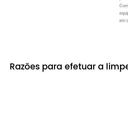
Com 
equi
em q
Razões para efetuar a limp