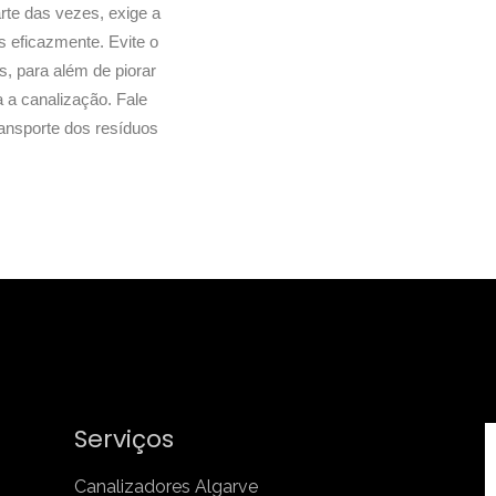
rte das vezes, exige a
is eficazmente. Evite o
, para além de piorar
a a canalização. Fale
ransporte dos resíduos
Serviços
Canalizadores Algarve