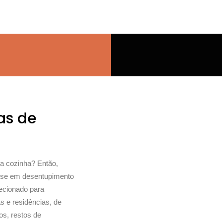
as de
a cozinha? Então,
u-se em desentupimento
recionado para
s e residências, de
os, restos de