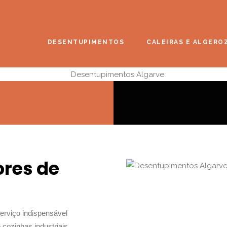
DESENTUPIMENTOS
CALEIRAS E ALGERO
res de
erviço indispensável
 cozinhas industriais,