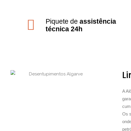
Piquete de
assistência
técnica 24h
L
A Al
gara
cump
Os s
onde
petr