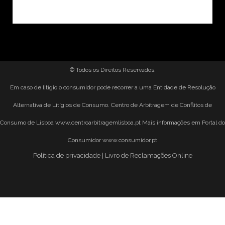
© Todos os Direitos Reservados.
Em caso de litígio o consumidor pode recorrer a uma Entidade de Resolução
Alternativa de Litígios de Consumo. Centro de Arbitragem de Conflitos de
Consumo de Lisboa
www.centroarbitragemlisboa.pt
Mais informações em Portal do
Consumidor
www.consumidor.pt
Política de privacidade
|
Livro de Reclamações Online