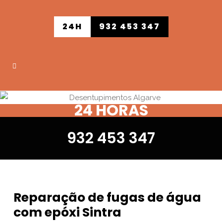
24H
932 453 347
24 HORAS
932 453 347
Reparação de fugas de água
com epóxi Sintra