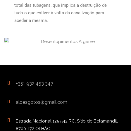
total das tubagens, que implica a destruição de
tudo o que estiver à volta da canalização para
aceder à mesma.
+351 932 453 347
aloesgotos@gmail.com
Estrada Nacional 125 542 RC, Sítio de Belamandil,
8700-172 OLHÃO