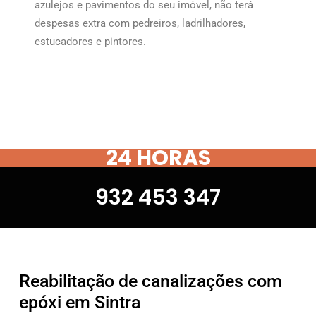
azulejos e pavimentos do seu imóvel, não terá
despesas extra com pedreiros, ladrilhadores,
estucadores e pintores.
24 HORAS
932 453 347
Reabilitação de canalizações com
epóxi em Sintra