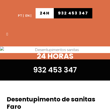
24H
932 453 347
PT
|
EN
|
24 HORAS
932 453 347
Desentupimento de sanitas
Faro