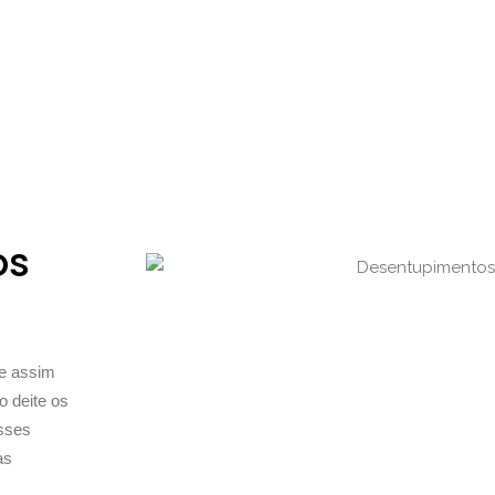
os
te assim
o deite os
esses
as