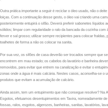
Outra prática importante a seguir é reciclar o óleo usado, não o deite
loiças. Com a continuação desse gesto, o óleo vai criando uma ca
posteriormente entupirá o sifão. Deverá preferir sabonetes líquidos 
sólidos; limpar com regularidade o ralo da bancada da cozinha com 
ferver e sal grosso; utilizar sempre recipientes para colocar fraldas,
toalhetes de forma a não os colocar na sanita.
Por sua vez, os sifões de casa deverão ser trocados sempre que se
encontrem em mau estado; os cabelos do lavatório e banheira deve
removidos, para evitar que entrem na canalização e evitar o entupi
zonas onde a água é mais calcária. Nestes casos, aconselha-se o u
produtos que evitam a acumulação de calcário.
Ainda assim, tem um entupimento que não consegue resolver? Na A
Esgotos, efetuamos desentupimentos em Tavira, nomeadamente de
fossas, ralos, esgotos, algerozes, banheiras, sanitas, lavatórios, lava