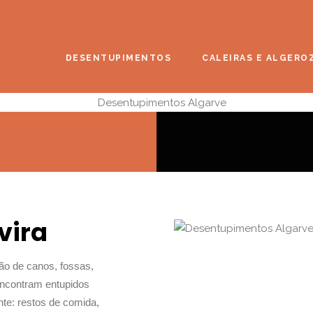
DESENTUPIMENTOS
CALEIRAS E ALGERO
vira
o de canos, fossas,
encontram entupidos
nte: restos de comida,