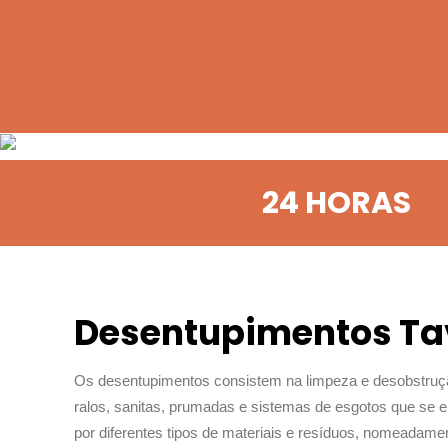
24 HORAS
Desentupimentos Ta
Os desentupimentos consistem na limpeza e desobstruçã
ralos, sanitas, prumadas e sistemas de esgotos que se 
por diferentes tipos de materiais e resíduos, nomeadame