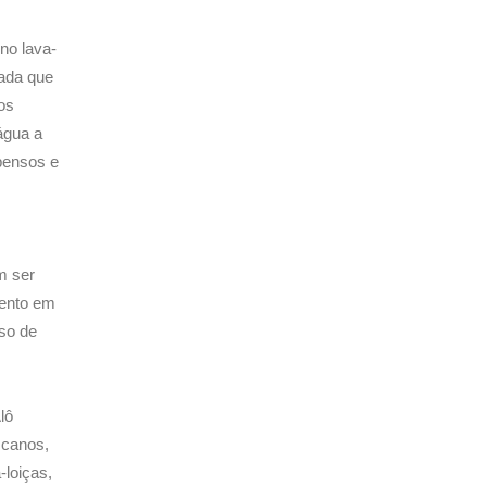
 no lava-
mada que
aos
água a
 pensos e
m ser
mento em
so de
lô
 canos,
-loiças,