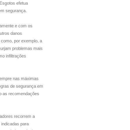
 Esgotos efetua
 em segurança.
damente e com os
utros danos
e como, por exemplo, a
 surjam problemas mais
o infiltrações
 sempre nas máximas
regras de segurança em
mo as recomendações
zadores recorrem a
 indicadas para