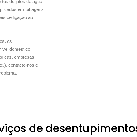
tos de jatos de água
plicados em tubagens
is de ligação ao
os, os
nível doméstico
ábricas, empresas,
tc.), contacte-nos e
problema.
viços de desentupimento