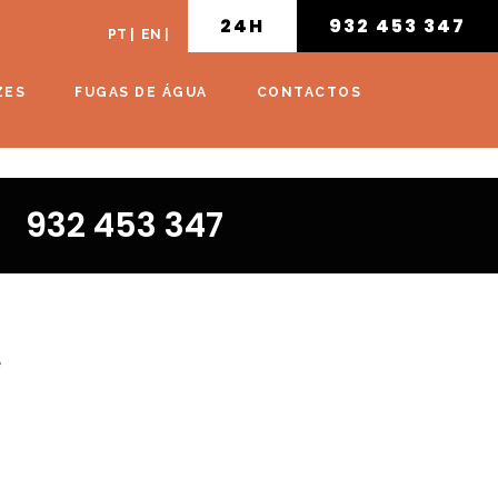
24H
932 453 347
PT
|
EN
|
ZES
FUGAS DE ÁGUA
CONTACTOS
932 453 347