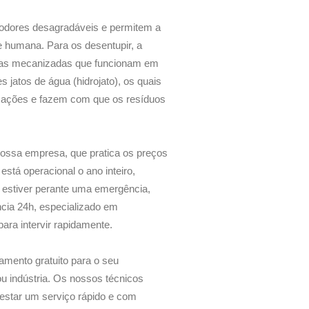
odores desagradáveis e permitem a
 humana. Para os desentupir, a
las mecanizadas que funcionam em
es jatos de água (hidrojato), os quais
izações e fazem com que os resíduos
nossa empresa, que pratica os preços
stá operacional o ano inteiro,
e estiver perante uma emergência,
ncia 24h, especializado em
ara intervir rapidamente.
amento gratuito para o seu
u indústria. Os nossos técnicos
star um serviço rápido e com