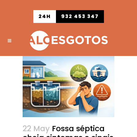
24H
932 453 347
22 May
Fossa séptica