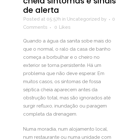
cheia sintomas e sinais
de alerta
Posted at 05:57h
in
Uncategorized
by
0
Comments
0
Likes
Quando a água da sanita sobe mais do
que o normal, o ralo da casa de banho
começa a borbulhar e o cheiro no
exterior se torna persistente. Há um
problema que não deve esperar. Em
muitos casos, os sintomas de fossa
séptica cheia aparecem antes da
obstrução total, mas são ignorados até
surgir refluxo, inundação ou paragem
completa da drenagem.
Numa moradia, num alojamento local,
num restaurante ou numa unidade com