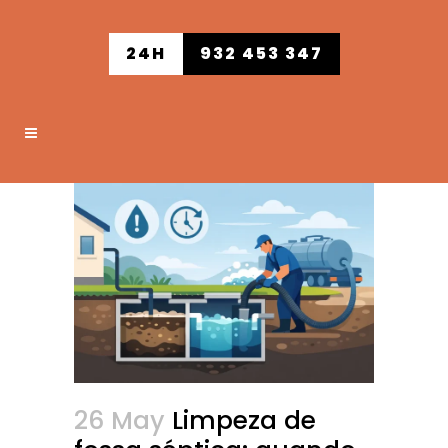
24H
932 453 347
26 May
Limpeza de