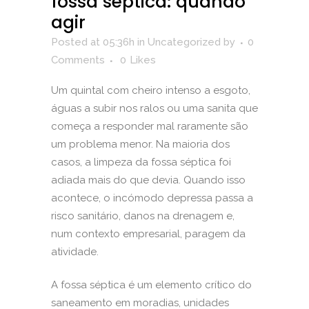
fossa séptica: quando
agir
Posted at 05:36h
in
Uncategorized
by
0
Comments
0
Likes
Um quintal com cheiro intenso a esgoto,
águas a subir nos ralos ou uma sanita que
começa a responder mal raramente são
um problema menor. Na maioria dos
casos, a
limpeza da fossa séptica
foi
adiada mais do que devia. Quando isso
acontece, o incómodo depressa passa a
risco sanitário, danos na drenagem e,
num contexto empresarial, paragem da
atividade.
A fossa séptica é um elemento crítico do
saneamento em moradias, unidades