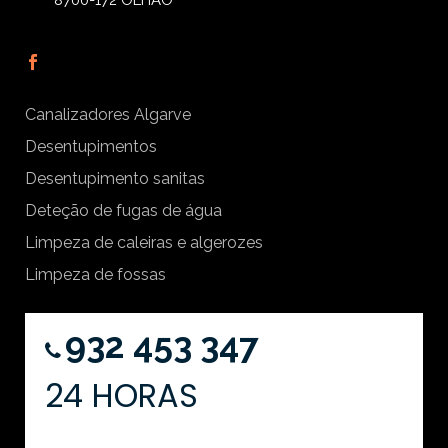
8700-172 OLHÃO
Canalizadores Algarve
Desentupimentos
Desentupimento sanitas
Deteção de fugas de água
Limpeza de caleiras e algerozes
Limpeza de fossas
932 453 347
24 HORAS