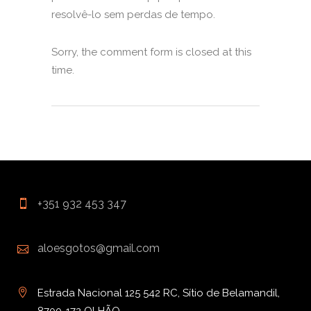
resolvê-lo sem perdas de tempo.
Sorry, the comment form is closed at this
time.
+351 932 453 347
aloesgotos@gmail.com
Estrada Nacional 125 542 RC, Sítio de Belamandil,