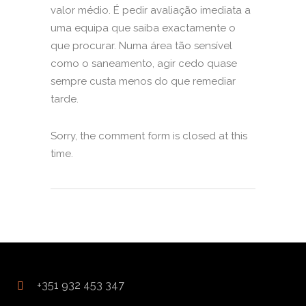
valor médio. É pedir avaliação imediata a
uma equipa que saiba exactamente o
que procurar. Numa área tão sensível
como o saneamento, agir cedo quase
sempre custa menos do que remediar
tarde.
Sorry, the comment form is closed at this
time.
+351 932 453 347