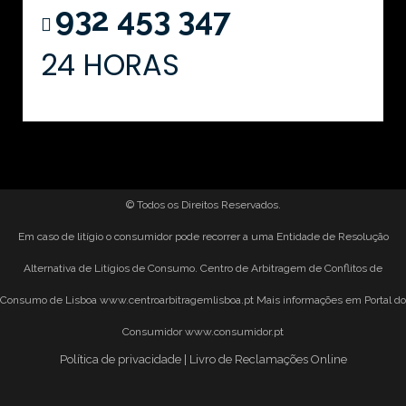
932 453 347
24 HORAS
© Todos os Direitos Reservados.
Em caso de litígio o consumidor pode recorrer a uma Entidade de Resolução
Alternativa de Litígios de Consumo. Centro de Arbitragem de Conflitos de
Consumo de Lisboa
www.centroarbitragemlisboa.pt
Mais informações em Portal do
Consumidor
www.consumidor.pt
Política de privacidade
|
Livro de Reclamações Online