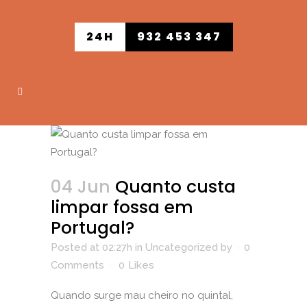
24H
932 453 347
04 Jun
Quanto custa
limpar fossa em
Portugal?
Posted at 02:27h
in
Uncategorized
by
0
Comments
0
Likes
Quando surge mau cheiro no quintal,