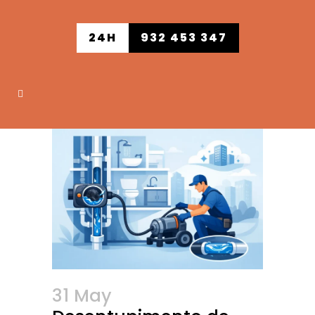
24H
932 453 347
31 May