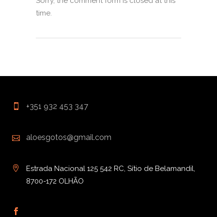
Sorry, the comment form is closed at this
time.
+351 932 453 347
aloesgotos@gmail.com
Estrada Nacional 125 542 RC, Sítio de Belamandil,
8700-172 OLHÃO