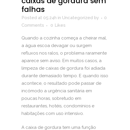
caixas de gordura sem
falhas
Posted at 05:24h
in
Uncategorized
by
0
Comments
0
Likes
Quando a cozinha começa a cheirar mal,
a água escoa devagar ou surgem
refluxos nos ralos, o problema raramente
aparece sem aviso. Em muitos casos, a
limpeza de caixas de gordura foi adiada
durante demasiado tempo. E quando isso
acontece, o resultado pode passar de
incómodo a urgência sanitária em
poucas horas, sobretudo em
restaurantes, hotéis, condomínios e
habitações com uso intensivo.
A caixa de gordura tem uma função