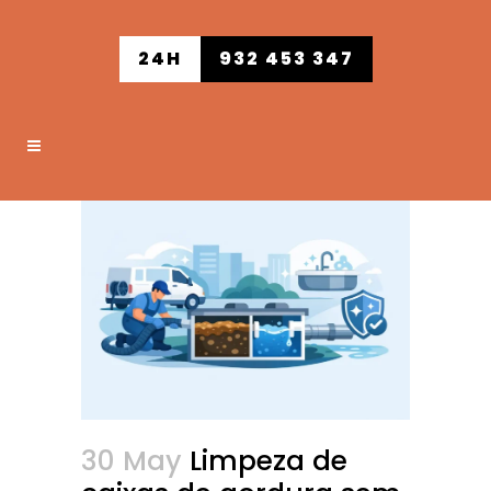
24H
932 453 347
30 May
Limpeza de