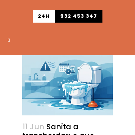
24H
932 453 347
11 Jun
Sanita a