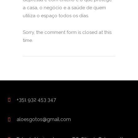
a casa, o negócio e a saúde de quem
utiliza o espaço todos os dias.
Sorry, the comment form is closed at this
time.
+351 932 453 347
aloesgotos@gmail.com