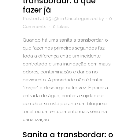
transbordar: o que
fazer já
Posted at 05:15h
in
Uncategorized
by
0
Comments
0
Likes
Quando há uma sanita a transbordar, o
que fazer nos primeiros segundos faz
toda a diferença entre um incidente
controlado e uma inundação com maus
odores, contaminação e danos no
pavimento. A prioridade não é tentar
“forçar” a descarga outra vez. É parar a
entrada de água, conter a sujidade e
perceber se está perante um bloqueio
local ou um entupimento mais sério na
canalização.
Sanita a transbordar: o